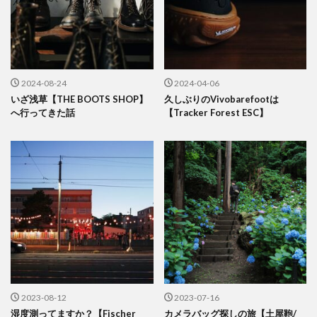
2024-08-24
2024-04-06
いざ浅草【THE BOOTS SHOP】
久しぶりのVivobarefootは
へ行ってきた話
【Tracker Forest ESC】
2023-08-12
2023-07-16
湿度測ってますか？【Fischer
カメラバッグ探しの旅【土屋鞄/