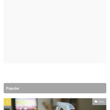
Popular
item