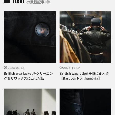
item
の最新記事8件
2026-01-12
2025-11-19
British wax jacketをクリーニン
British wax jacketを身にまとえ
グ＆リワックスに出した話
【Barbour Northumbria】