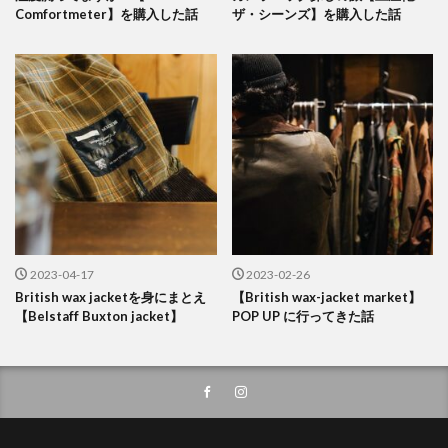
Comfortmeter】を購入した話
ザ・シーンズ】を購入した話
2023-04-17
2023-02-26
British wax jacketを身にまとえ
【British wax-jacket market】
【Belstaff Buxton jacket】
POP UP に行ってきた話