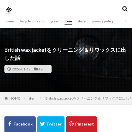
home
bicycle
camp
gear
item
diary
privacy policy
British wax jacketをクリーニング＆リワックスに出
した話
2026-01-12
item
item
British wax jacketをクリーニング＆リワックスに出し
HOME