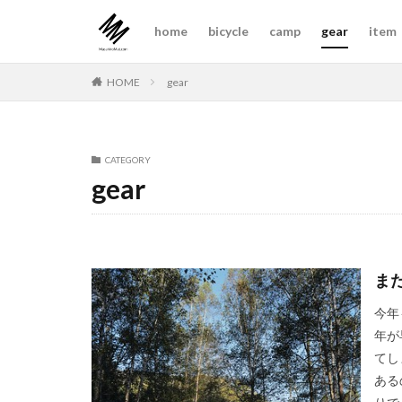
home
bicycle
camp
gear
item
gear
HOME
CATEGORY
gear
ま
今年
年が
てし
ある