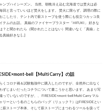
ャンプハイシーズン。 当然、朝晩冷え込む北海道では焚火は必
毎回と言っていいほど焚火をします。 焚火に限らず、調理の際に
おこしたり、テント内で薪ストーブを使う際にも役立つカッコ良
イテムのお話。 真鍮のファイヤーブラスター「HIFUKI」 好きな
は？と聞かれたら（聞かれたことはない）間違いなく「真鍮」と
る真鍮好きな […]
ESIDE×mont-bell【Multi Carry】の話
らくコロナ禍＆試験勉強中に購入したのですが、全然外に出なく
わずじまいだったコチラについて書こうかと思います。 あまり写
っていないのですが、、 FIRESIDE×mont-bell Multi Carry マル
ャリーという名のこちらのバッグ（リュック？）はFIRESIDEとい
に薪ストーブ本体、そして薪ストーブにまつわるツールを扱って