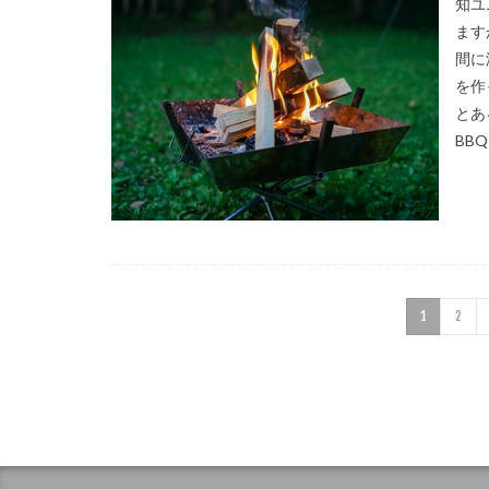
知ユ
ます
間に
を作
とあ
BB
1
2