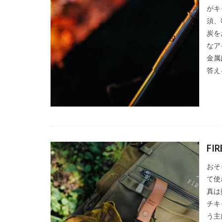
がキ
須、
炭を
なア
金属
答え
FIR
おそ
て使
真は撮
チキ
う主