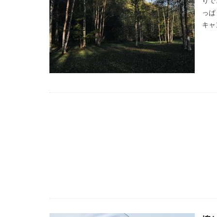
りで
っぱ
キャ