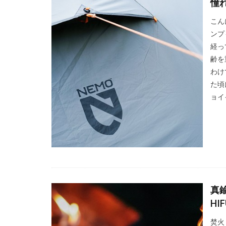
憧れ
こん
ンプ
経っ
齢を
わけ
た頃
ョイ
真鍮
HI
焚火