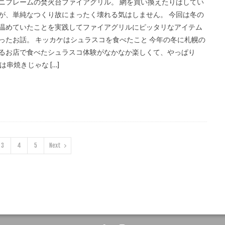
ニフレームの焚火台ファイアグリル。 網を買い換えたりはしてい
が、単純なつくり故にまったく壊れる気はしません。 今回は冬の
温めていたことを実践してファイアグリルにピッタリなアイテム
ったお話。 キッカケはシュラスコを食べたこと 今年の冬に札幌の
るお店で食べたシュラスコ体験がなかなか楽しくて、やっぱり
Qは串焼きじゃな […]
3
4
5
Next