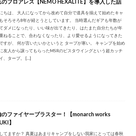
のフロアレス【NEMO HEXALITE】を導入した話
にちは、 大人になってから改めて自分で道具を揃えて始めたキャ
もそろそろ8年が経とうとしています。 当時選んだギアも年数が
てダメになったり、いい味が出てきたり、はたまた自分たちが年
重ねることで、合わなくなったり、より愛せるようになってきた
ですが、 何が言いたいかというと タープが寒い。 キャンプを始め
に友人から譲ってもらったMSRのビスタウイングという超カッチ
イ、タープ。 […]
のファイヤーブラスター！【monarch works
FUKI】
してますか？ 真夏はあまりキャンプをしない我家にとっては春秋