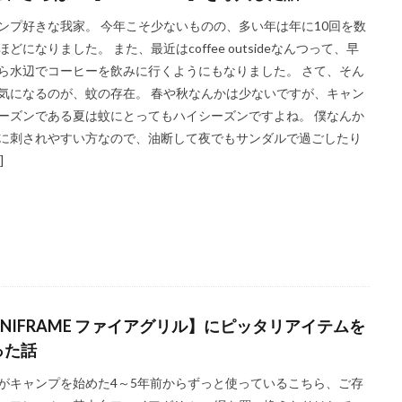
ンプ好きな我家。 今年こそ少ないものの、多い年は年に10回を数
ほどになりました。 また、最近はcoffee outsideなんつって、早
ら水辺でコーヒーを飲みに行くようにもなりました。 さて、そん
気になるのが、蚊の存在。 春や秋なんかは少ないですが、キャン
ーズンである夏は蚊にとってもハイシーズンですよね。 僕なんか
に刺されやすい方なので、油断して夜でもサンダルで過ごしたり
]
UNIFRAME ファイアグリル】にピッタリアイテムを
った話
がキャンプを始めた4～5年前からずっと使っているこちら、ご存