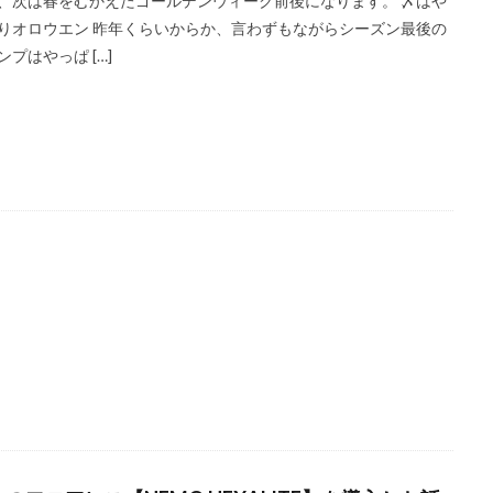
、次は春をむかえたゴールデンウィーク前後になります。 〆はや
りオロウエン 昨年くらいからか、言わずもながらシーズン最後の
ンプはやっぱ […]