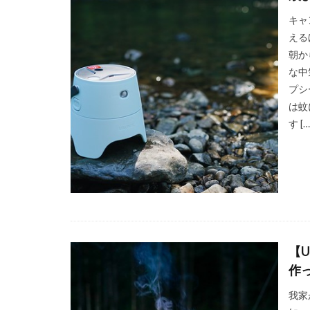
キャ
える
朝か
な中
プシ
は蚊
す […
【
作
我家