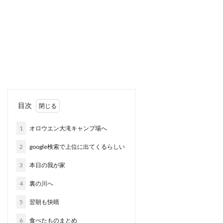
目次
1
オロウエン大滝キャンプ場へ
2
google検索で上位に出てくるらしい
3
本日の我が家
4
裏の川へ
5
翌朝も快晴
6
食べたものまとめ