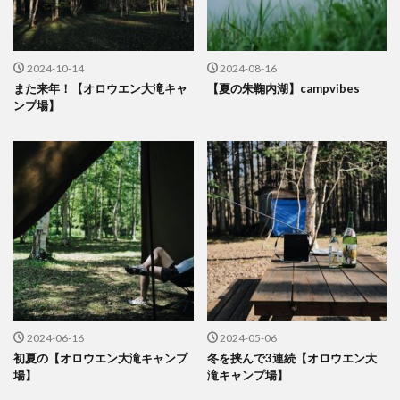
2024-10-14
2024-08-16
また来年！【オロウエン大滝キャ
【夏の朱鞠内湖】campvibes
ンプ場】
2024-06-16
2024-05-06
初夏の【オロウエン大滝キャンプ
冬を挟んで3連続【オロウエン大
場】
滝キャンプ場】