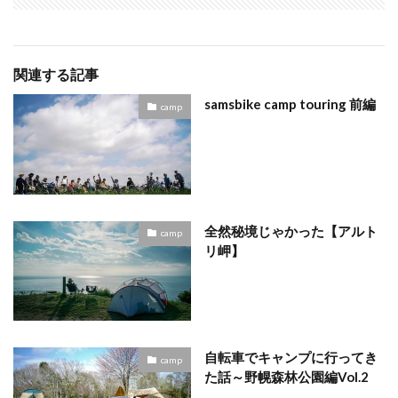
関連する記事
samsbike camp touring 前編
camp
全然秘境じゃかった【アルト
camp
リ岬】
自転車でキャンプに行ってき
camp
た話～野幌森林公園編Vol.2