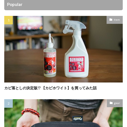
Popular
item
カビ落としの決定版!? 【カビホワイト】を買ってみた話
gear