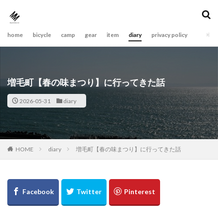
home
bicycle
camp
gear
item
diary
privacy policy
増毛町【春の味まつり】に行ってきた話
2026-05-31
diary
diary
増毛町【春の味まつり】に行ってきた話
HOME