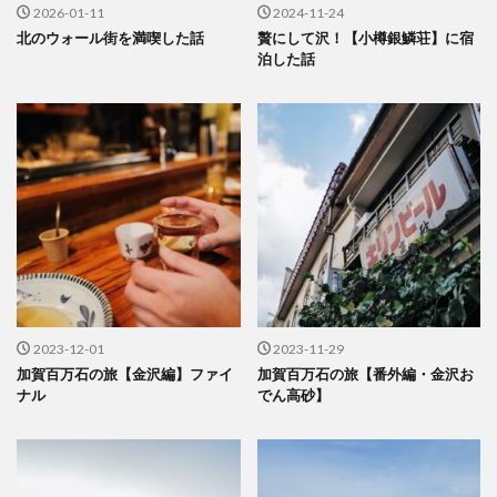
2026-01-11
2024-11-24
北のウォール街を満喫した話
贅にして沢！【小樽銀鱗荘】に宿
泊した話
2023-12-01
2023-11-29
加賀百万石の旅【金沢編】ファイ
加賀百万石の旅【番外編・金沢お
ナル
でん高砂】