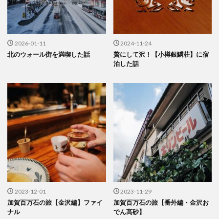
2026-01-11
2024-11-24
北のウォール街を満喫した話
贅にして沢！【小樽銀鱗荘】に宿
泊した話
2023-12-01
2023-11-29
加賀百万石の旅【金沢編】ファイ
加賀百万石の旅【番外編・金沢お
ナル
でん高砂】