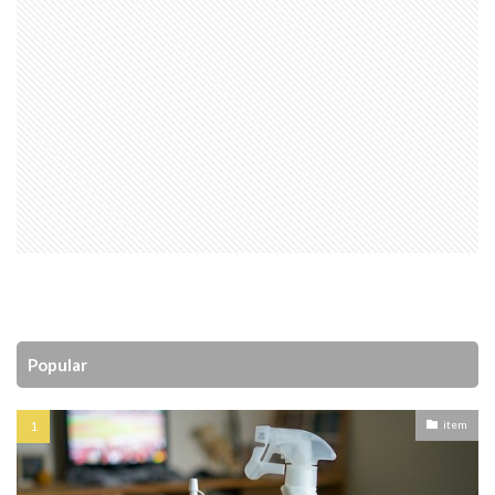
Popular
item