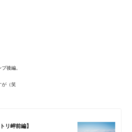
ンプ後編。
。
すが（笑
トリ岬前編】