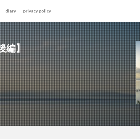
diary
privacy policy
後編】