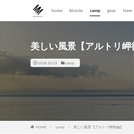
home
bicycle
camp
gear
item
美しい風景【アルトリ岬
2018-10-23
camp
camp
美しい風景【アルトリ岬後編】
HOME