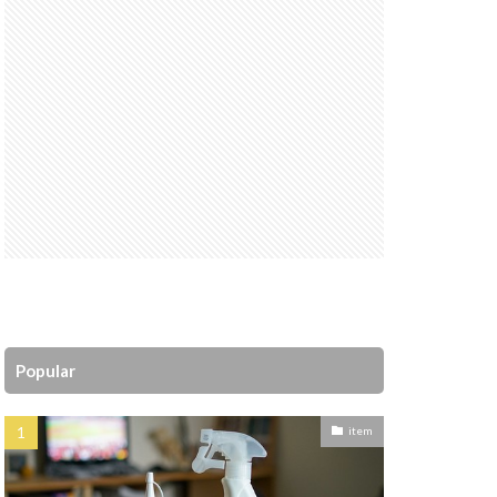
Popular
item