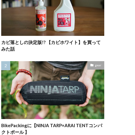
カビ落としの決定版!? 【カビホワイト】を買って
みた話
gear
BikePackingに【NINJA TARP×ARAI TENTコンパ
クトポール 】