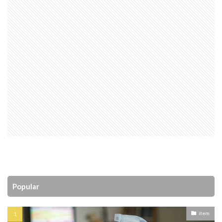
Popular
item