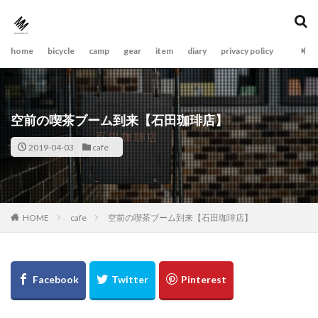
home
bicycle
camp
gear
item
diary
privacy policy
空前の喫茶ブーム到来【石田珈琲店】
2019-04-03
cafe
cafe
空前の喫茶ブーム到来【石田珈琲店】
HOME