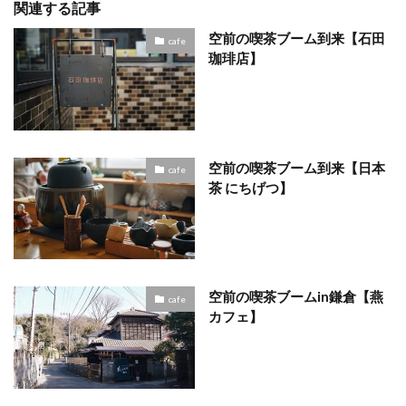
関連する記事
空前の喫茶ブーム到来【石田
cafe
珈琲店】
空前の喫茶ブーム到来【日本
cafe
茶 にちげつ】
空前の喫茶ブームin鎌倉【燕
cafe
カフェ】