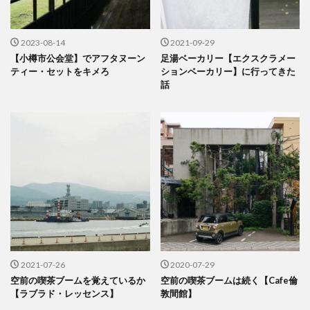
2023-08-14
2021-09-29
【小樽市公会堂】でアフタヌーン
足湯ベーカリー【エクスクラメー
ティー・セットをキメろ
ションベーカリー】に行ってきた
話
2021-07-26
2020-07-29
空前の喫茶ブームを覚えているか
空前の喫茶ブームは続く【Cafe倫
【ラブラド・レッセンス】
敦間館】