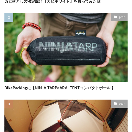
カビ落としの決定版!? 【カビホワイト】を買ってみた話
gear
BikePackingに【NINJA TARP×ARAI TENTコンパクトポール 】
gear