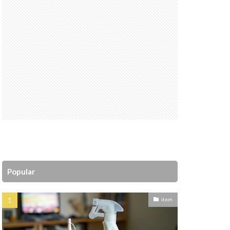
Popular
item