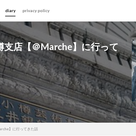
diary
privacy policy
支店【＠Marche】に行って
rche】に行ってきた話