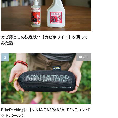
カビ落としの決定版!? 【カビホワイト】を買って
みた話
gear
BikePackingに【NINJA TARP×ARAI TENTコンパ
クトポール 】