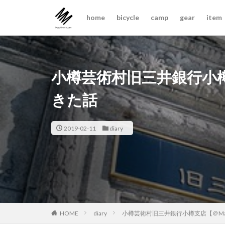
home
bicycle
camp
gear
item
小樽芸術村旧三井銀行小樽
きた話
2019-02-11
diary
diary
小樽芸術村旧三井銀行小樽支店【＠Ma
HOME