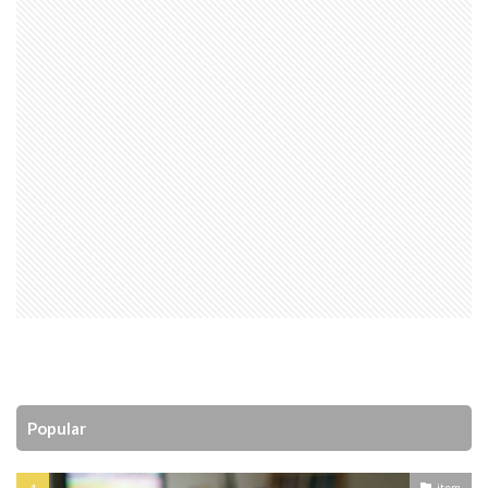
Popular
item