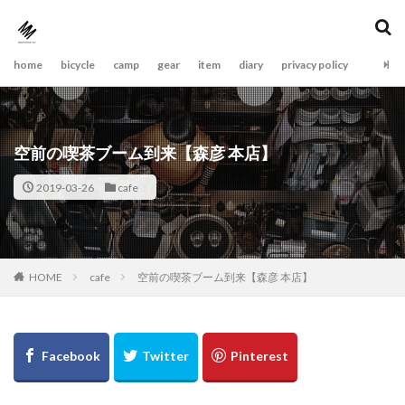
home
bicycle
camp
gear
item
diary
privacy policy
空前の喫茶ブーム到来【森彦 本店】
2019-03-26
cafe
cafe
空前の喫茶ブーム到来【森彦 本店】
HOME