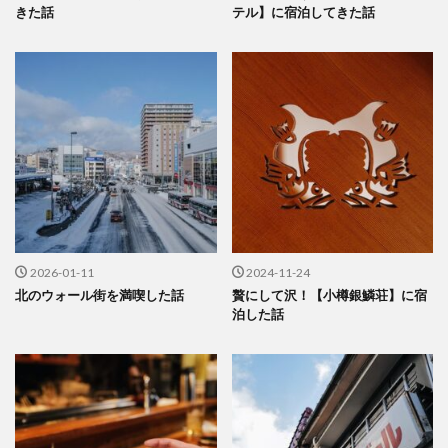
きた話
テル】に宿泊してきた話
2026-01-11
2024-11-24
北のウォール街を満喫した話
贅にして沢！【小樽銀鱗荘】に宿
泊した話