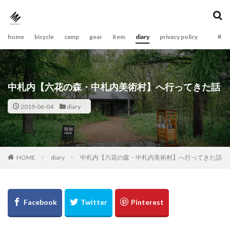
home
bicycle
camp
gear
item
diary
privacy policy
中札内【六花の森・中札内美術村】へ行ってきた話
2019-06-04
diary
diary
中札内【六花の森・中札内美術村】へ行ってきた話
HOME