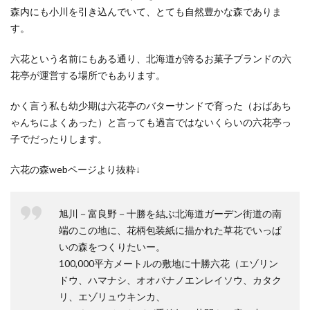
森内にも小川を引き込んでいて、とても自然豊かな森でありま
す。
六花という名前にもある通り、北海道が誇るお菓子ブランドの六
花亭が運営する場所でもあります。
かく言う私も幼少期は六花亭のバターサンドで育った（おばあち
ゃんちによくあった）と言っても過言ではないくらいの六花亭っ
子でだったりします。
六花の森webページより抜粋↓
旭川－富良野－十勝を結ぶ北海道ガーデン街道の南
端のこの地に、花柄包装紙に描かれた草花でいっぱ
いの森をつくりたいー。
100,000平方メートルの敷地に十勝六花（エゾリン
ドウ、ハマナシ、オオバナノエンレイソウ、カタク
リ、エゾリュウキンカ、