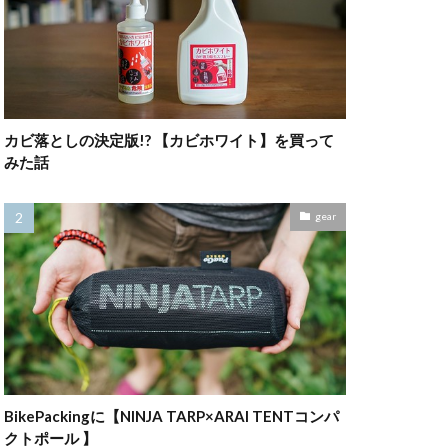
カビ落としの決定版!? 【カビホワイト】を買って
みた話
gear
BikePackingに【NINJA TARP×ARAI TENTコンパ
クトポール 】