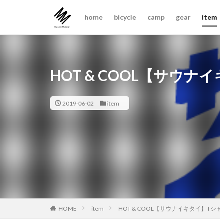
home
bicycle
camp
gear
item
HOT & COOL【サウ
2019-06-02
item
item
HOT & COOL【サウナイキタイ】T
HOME