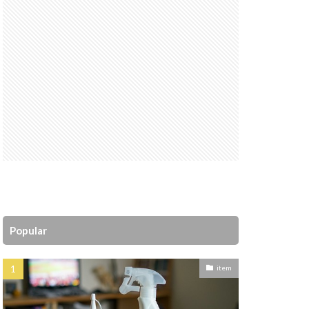
Popular
item