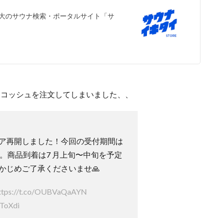
大のサウナ検索・ポータルサイト「サ
サコッシュを注文してしまいました、、
ア再開しました！今回の受付期間は
ます。商品到着は7 月上旬〜中旬を予定
かじめご了承くださいませ🙏
ttps://t.co/OUBVaQaAYN
fToXdi