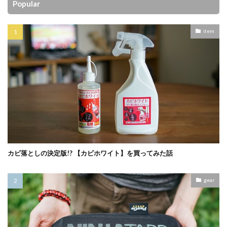
Popular
item
カビ落としの決定版!? 【カビホワイト】を買ってみた話
gear