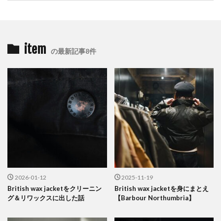
item
の最新記事8件
2026-01-12
2025-11-19
British wax jacketをクリーニン
British wax jacketを身にまとえ
グ＆リワックスに出した話
【Barbour Northumbria】