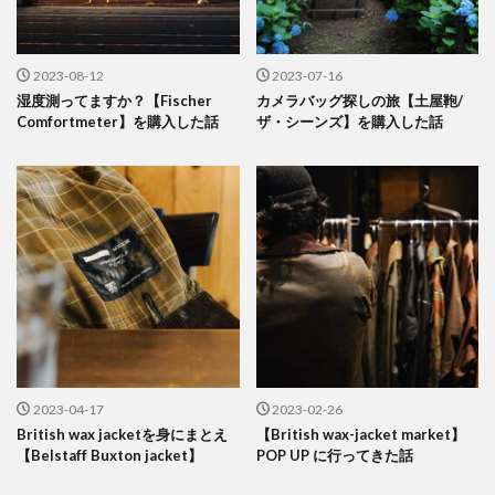
2023-08-12
2023-07-16
湿度測ってますか？【Fischer
カメラバッグ探しの旅【土屋鞄/
Comfortmeter】を購入した話
ザ・シーンズ】を購入した話
2023-04-17
2023-02-26
British wax jacketを身にまとえ
【British wax-jacket market】
【Belstaff Buxton jacket】
POP UP に行ってきた話