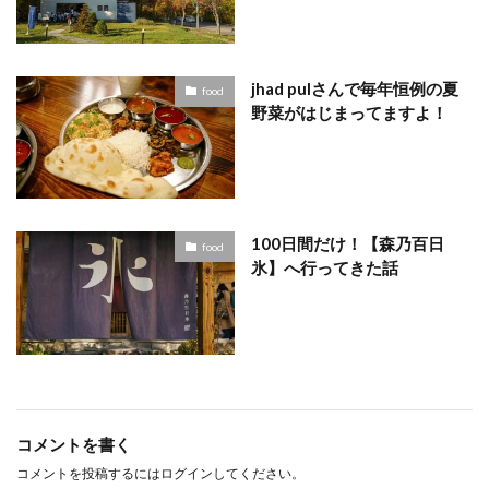
jhad pulさんで毎年恒例の夏
food
野菜がはじまってますよ！
100日間だけ！【森乃百日
food
氷】へ行ってきた話
コメントを書く
コメントを投稿するには
ログイン
してください。