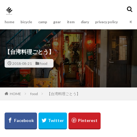
home
bicycle
camp
gear
item
diary
privacy policy
【台湾料理ごとう】
2018-08-21
food
food
【台湾料理ごとう】
HOME