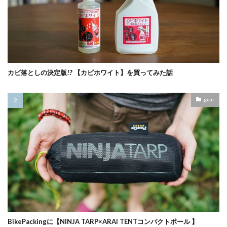
カビ落としの決定版!? 【カビホワイト】を買ってみた話
gear
BikePackingに【NINJA TARP×ARAI TENTコンパクトポール 】