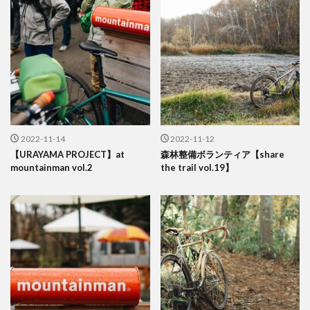
2022-11-14
2022-11-12
【URAYAMA PROJECT】at
森林整備ボランティア【share
mountainman vol.2
the trail vol.19】