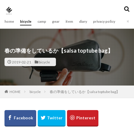
home
bicycle
camp
gear
item
diary
privacy policy
春の準備をしているか【salsa toptube bag】
2019-02-21
bicycle
bicycle
春の準備をしているか【salsa toptube bag】
HOME