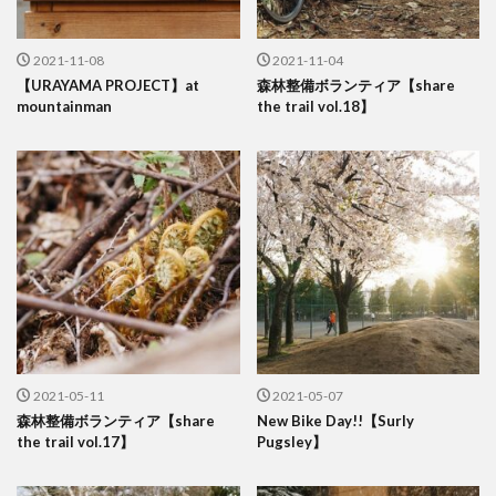
2021-11-08
2021-11-04
【URAYAMA PROJECT】at
森林整備ボランティア【share
mountainman
the trail vol.18】
2021-05-11
2021-05-07
森林整備ボランティア【share
New Bike Day!!【Surly
the trail vol.17】
Pugsley】