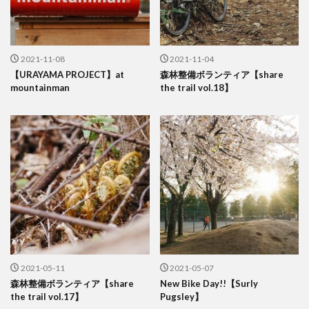
2021-11-08
2021-11-04
【URAYAMA PROJECT】at
森林整備ボランティア【share
mountainman
the trail vol.18】
2021-05-11
2021-05-07
森林整備ボランティア【share
New Bike Day!!【Surly
the trail vol.17】
Pugsley】