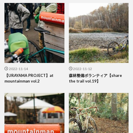
2022-11-14
2022-11-12
【URAYAMA PROJECT】at
森林整備ボランティア【share
mountainman vol.2
the trail vol.19】