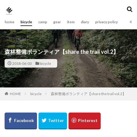
home
bicycle
camp
gear
item
diary
privacy policy
森林整備ボランティア【share the trail vol.2】
2018-06-03
bicycle
bicycle
森林整備ボランティア【share the trail vol.2】
HOME