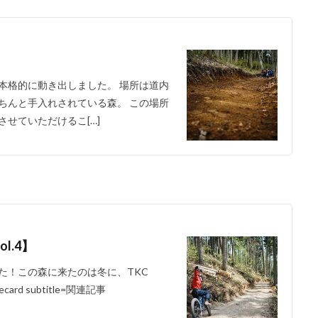
】
本格的に動き出しました。 場所は道内
ちんと手入れされている森。 この場所
せていただけるこ[…]
ol.4】
た！この森に来たのは冬に、TKC
ard subtitle=関連記事