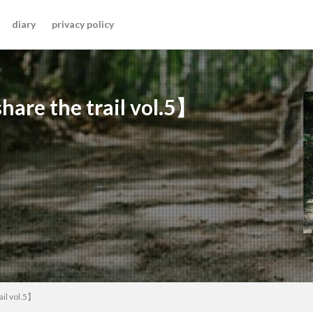
diary
privacy policy
he trail vol.5】
 vol.5】