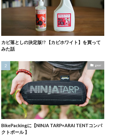
カビ落としの決定版!? 【カビホワイト】を買って
みた話
gear
BikePackingに【NINJA TARP×ARAI TENTコンパ
クトポール 】