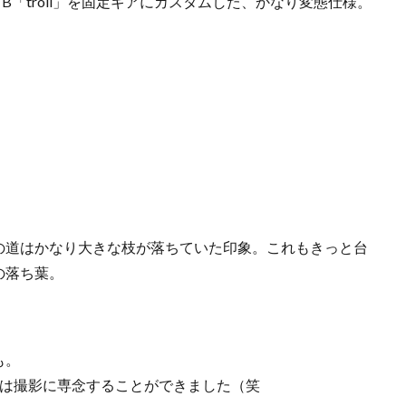
TB「troll」を固定ギアにカスタムした、かなり変態仕様。
の道はかなり大きな枝が落ちていた印象。これもきっと台
の落ち葉。
も。
僕は撮影に専念することができました（笑