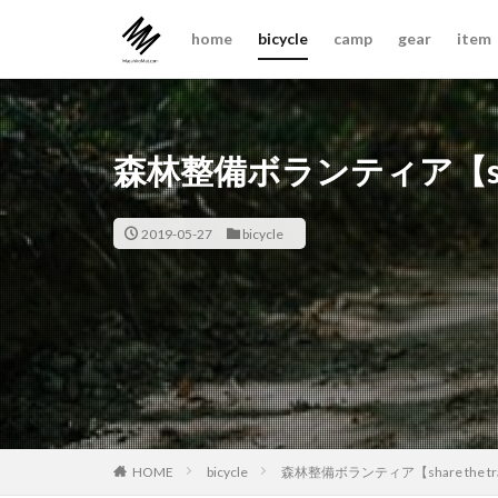
home
bicycle
camp
gear
item
森林整備ボランティア【share t
2019-05-27
bicycle
bicycle
森林整備ボランティア【share the trail
HOME