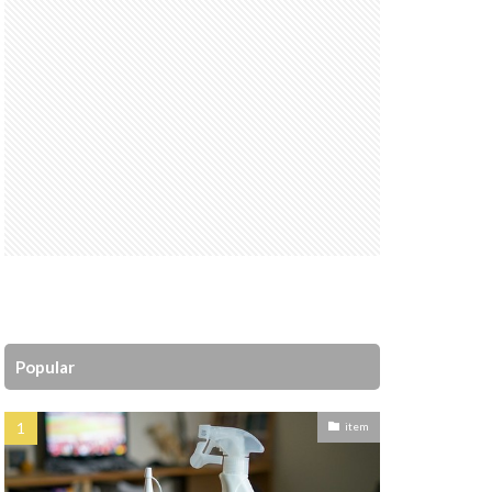
Popular
item