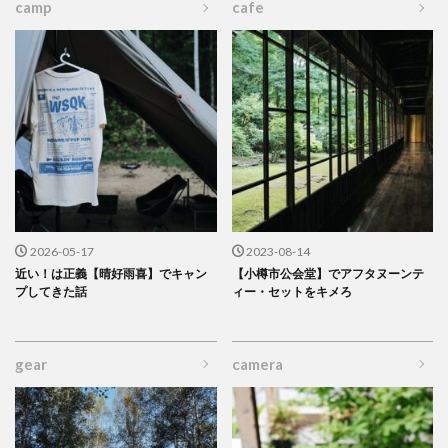
camp
cafe
2026-05-17
2023-08-14
近い！は正義【晴好雨喜】でキャン
【小樽市公会堂】でアフタヌーンテ
プしてきた話
ィー・セットをキメろ
gear
camera