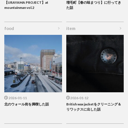
【URAYAMA PROJECT】at
増毛町【春の味まつり】に行ってき
mountainman vol.2
た話
food
item
2026-01-11
2026-01-12
北のウォール街を満喫した話
British wax jacketをクリーニング＆
リワックスに出した話