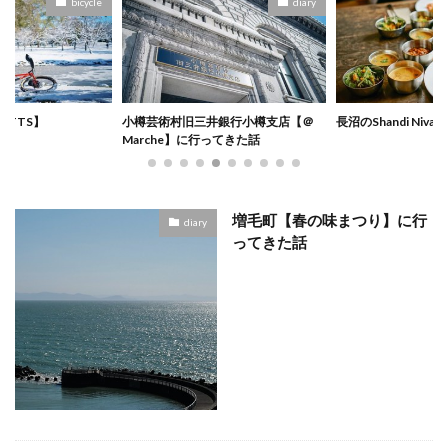
bicycle
diary
ITTS】
小樽芸術村旧三井銀行小樽支店【＠
長沼のShandi Nivas 
Marche】に行ってきた話
増毛町【春の味まつり】に行
diary
ってきた話