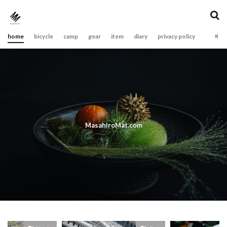
home
bicycle
camp
gear
item
diary
privacy policy
MasahiroMat.com