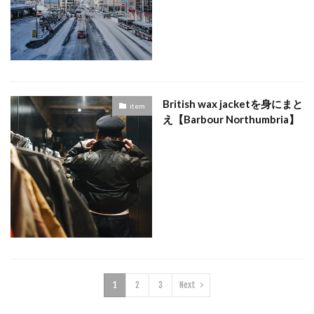
British wax jacketを身にまと
item
え【Barbour Northumbria】
1
2
3
Next