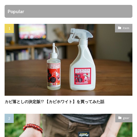
Popular
item
カビ落としの決定版!? 【カビホワイト】を買ってみた話
gear