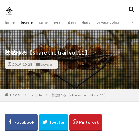
home
bicycle
camp
gear
item
diary
privacy policy
秋燃ゆる【share the trail vol.11】
2019-10-28
bicycle
bicycle
秋燃ゆる【share the trail vol.11】
HOME