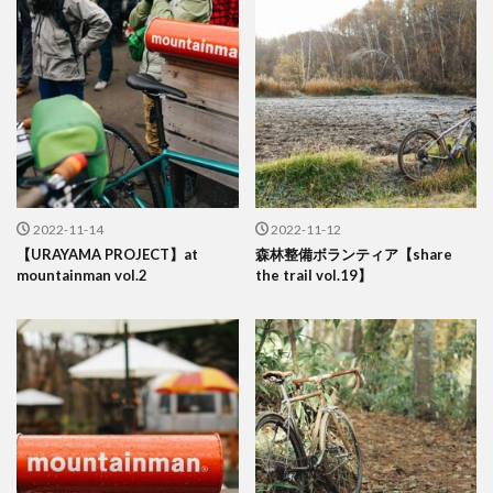
2022-11-14
2022-11-12
【URAYAMA PROJECT】at
森林整備ボランティア【share
mountainman vol.2
the trail vol.19】