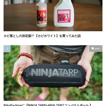
カビ落としの決定版!? 【カビホワイト】を買ってみた話
gear
BikePackingに【NINJA TARP×ARAI TENTコンパクトポール 】